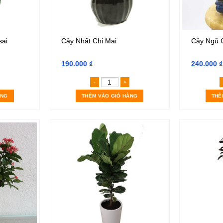
sai
Cây Nhất Chi Mai
Cây Ngũ G
190.000
₫
240.000
₫
im ngân củ bonsai số lượng
Cây Nhất Chi Mai số lượng
ÀNG
THÊM VÀO GIỎ HÀNG
THÊ