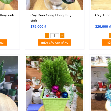
thuỷ sinh
Cây Đuôi Công Hồng thuỷ
Cây Tùng
sinh
175.000
₫
320.000
₫
uôi Công Xanh thuỷ sinh số lượng
Cây Đuôi Công Hồng thuỷ sinh s
ÀNG
THÊM VÀO GIỎ HÀNG
THÊ