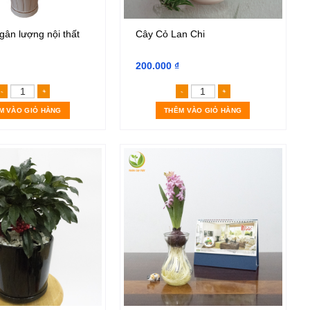
gân lượng nội thất
Cây Cỏ Lan Chi
200.000
₫
lượng
Cây kim ngân lượng nội thất số lượng
Cây Cỏ Lan Chi số lư
M VÀO GIỎ HÀNG
THÊM VÀO GIỎ HÀNG