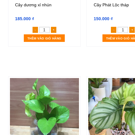
Cây dương xỉ nhún
Cây Phát Lộc tháp
185.000
₫
150.000
₫
Cây dương xỉ nhún số lượng
Cây P
THÊM VÀO GIỎ HÀNG
THÊM VÀO GIỎ H