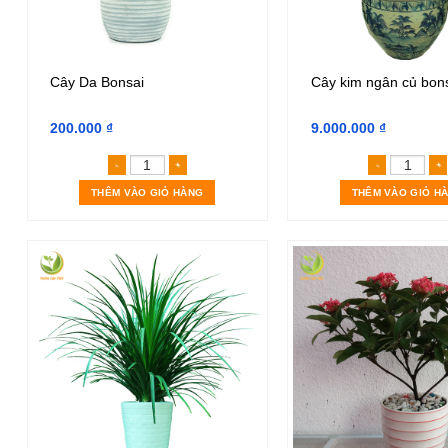
Cây Da Bonsai
Cây kim ngân củ bon
200.000
₫
9.000.000
₫
Cây Da Bonsai số lượng
Cây k
THÊM VÀO GIỎ HÀNG
THÊM VÀO GIỎ H