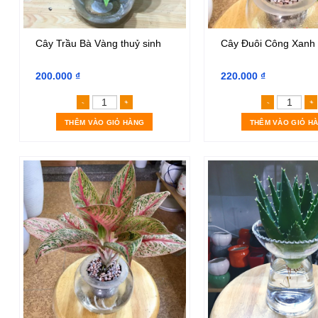
Cây Trầu Bà Vàng thuỷ sinh
Cây Đuôi Công Xanh 
200.000
₫
220.000
₫
Cây Trầu Bà Vàng thuỷ sinh số lượng
Cây Đ
THÊM VÀO GIỎ HÀNG
THÊM VÀO GIỎ H