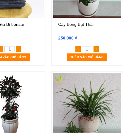
ia Bì bonsai
Cây Bông Bụt Thái
250.000
₫
Cây Ngũ Gia Bì bonsai số lượng
Cây Bông Bụt Thái số
M VÀO GIỎ HÀNG
THÊM VÀO GIỎ HÀNG