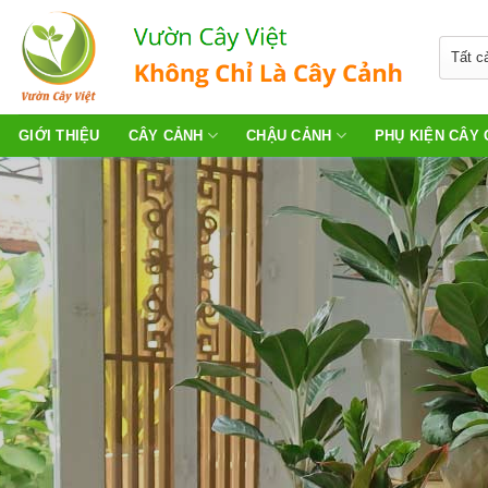
Skip
to
content
GIỚI THIỆU
CÂY CẢNH
CHẬU CẢNH
PHỤ KIỆN CÂY