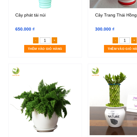
Cây phát tài núi
Cây Trang Thái Hồng
650.000
₫
300.000
₫
Cây phát tài núi số lượng
Cây T
THÊM VÀO GIỎ HÀNG
THÊM VÀO GIỎ H