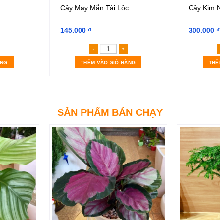
Cây May Mắn Tài Lộc
Cây Kim 
145.000
₫
300.000
₫
hát Lộc tháp số lượng
Cây May Mắn Tài Lộc số lượng
ÀNG
THÊM VÀO GIỎ HÀNG
THÊ
SẢN PHẨM BÁN CHẠY