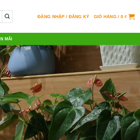
ĐĂNG NHẬP / ĐĂNG KÝ
GIỎ HÀNG /
0
₫
N MÃI