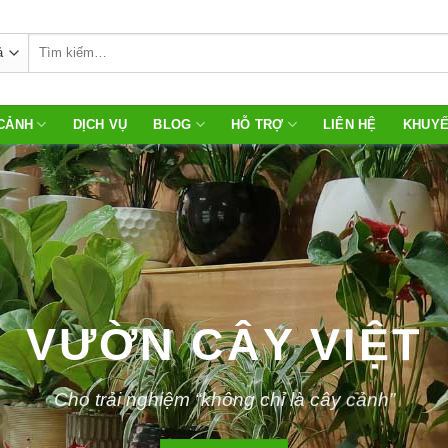
Tìm
kiếm:
 CẢNH
DỊCH VỤ
BLOG
HỖ TRỢ
LIÊN HỆ
KHUYẾ
VƯỜN CÂY VIỆT
Cho trải nghiệm “không chỉ là cây cảnh”