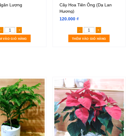
Ngân Lượng
Cây Hoa Tiên Ông (Dạ Lan
Hương)
120.000
₫
Cây Kim Ngân Lượng số lượng
Cây Hoa Tiên Ông (Dạ
M VÀO GIỎ HÀNG
THÊM VÀO GIỎ HÀNG