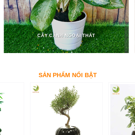
CÂY CẢNH NGOẠI THẤT
SẢN PHẨM NỔI BẬT