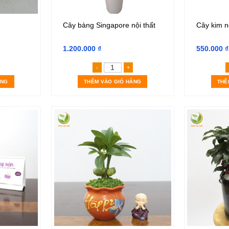
Cây bàng Singapore nội thất
Cây kim n
1.200.000
₫
550.000
₫
rang Thái Hồng số lượng
Cây bàng Singapore nội thất số 
ÀNG
THÊM VÀO GIỎ HÀNG
THÊ